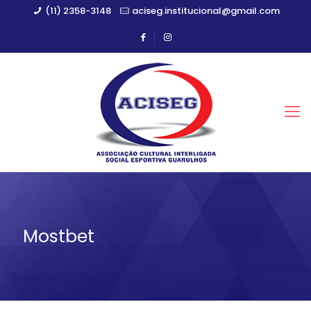
(11) 2358-3148
aciseg.institucional@gmail.com
Mostbet