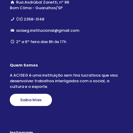
Rua Asdrúbal Zanetti, nº 86
Bom Clima - Guarulhos/SP
(11) 2358-3148
aciseg.institucional@gmail.com
2ª a 6ª feira das 8h às 17h
Quem Somos
A ACISEG é uma instituição sem fins lucrativos que visa
desenvolver trabalhos interligados com o social, a
cultura e o esporte.
Saiba Mais
Instagram