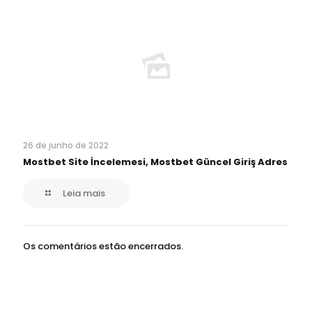
26 de junho de 2022
Mostbet Site İncelemesi, Mostbet Güncel Giriş Adres
Leia mais
Os comentários estão encerrados.