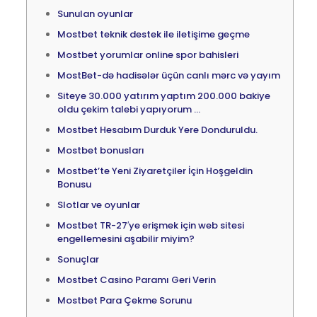
Sunulan oyunlar
Mostbet teknik destek ile iletişime geçme
Mostbet yorumlar online spor bahisleri
MostBet-də hadisələr üçün canlı mərc və yayım
Siteye 30.000 yatırım yaptım 200.000 bakiye
oldu çekim talebi yapıyorum …
Mostbet Hesabım Durduk Yere Donduruldu.
Mostbet bonusları
Mostbet’te Yeni Ziyaretçiler İçin Hoşgeldin
Bonusu
Slotlar ve oyunlar
Mostbet TR-27′ye erişmek için web sitesi
engellemesini aşabilir miyim?
Sonuçlar
Mostbet Casino Paramı Geri Verin
Mostbet Para Çekme Sorunu