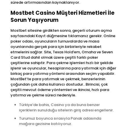
sürede artırmasından kaynaklanıyor.
Mostbet Casino Müşteri Hizmetleri İle
Sorun Yaşıyorum
Mostbet sitesine girdikten sonra, geçerli oturum açma
sayfasındaki Kayıt düğmesine tıklamanız gerekir. Online
poker odası, oyuncuların turnuvalarda ve masa
oyunlarında gerçek para için birbirleriyle rekabet
etmelerini sağlar. Site, Texas Hold’em, Omaha ve Seven
Card Stud dahil olmak üzere çeşitli farklı poker
çeşitlerine sahiptir. Para çekme işlemleri hızlı bir şekilde
işlenir ve oyuncular, hesaplarına para yatırmak için diğer
birkaç para yatırma yöntemi arasından seçim yapabilir.
MostBet’te para yatırmak ve çekmek, benzerlerinin
çoğundan çok daha kullanıcı dostudur.. Birincisi, çok
çeşitli mevcut ödeme yöntemleri ve ikincisi, hızlı para
yatırma ve çekme süreci nedeniyle.
Türkiye’de bahis, Casino ya da buna benzer
içeriklerin sunulduğu sitelerin giriş adresi engellenir.
Turumuz boyunca sırasıyla Panak adasında
mağara gezisine katılıyoruz.