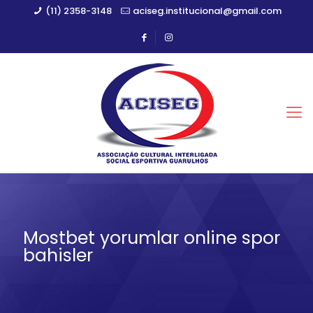
(11) 2358-3148
aciseg.institucional@gmail.com
Mostbet yorumlar online spor
bahisler