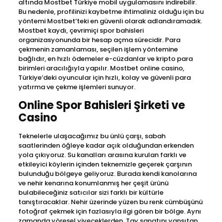
altında Mostbet Türkiye mobil uygulamasını indirebilir.
Bu nedenle, profilinizi kaybetme ihtimaliniz olduğu için bu
yöntemi Mostbet’teki en güvenli olarak adlandıramadık.
Mostbet kaydı, çevrimiçi spor bahisleri
organizasyonunda bir hesap açma sürecidir. Para
çekmenin zamanlaması, seçilen işlem yöntemine
bağlıdır, en hızlı ödemeler e-cüzdanlar ve kripto para
birimleri aracılığıyla yapılır. Mostbet online casino,
Türkiye’deki oyuncular için hızlı, kolay ve güvenli para
yatırma ve çekme işlemleri sunuyor.
Online Spor Bahisleri Şirketi ve
Casino
Teknelerle ulaşacağımız bu ünlü çarşı, sabah
saatlerinden öğleye kadar açık olduğundan erkenden
yola çıkıyoruz. Su kanalları arasına kurulan farklı ve
etkileyici köylerin içinden teknemizle geçerek çarşının
bulunduğu bölgeye geliyoruz. Burada kendi kanolarına
ve nehir kenarına konumlanmış her çeşit ürünü
bulabileceğiniz satıcılar sizi farklı bir kültürle
tanıştıracaklar. Nehir üzerinde yüzen bu renk cümbüşünü
fotoğraf çekmek için fazlasıyla ilgi gören bir bölge. Aynı
zamanda yöresel yiyeceklerden, Tay sanatını yansıtan