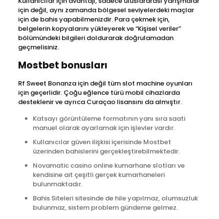
Kullanıcılar için avantajı, sadece uluslararası yarışmalar
için değil, aynı zamanda bölgesel seviyelerdeki maçlar
için de bahis yapabilmenizdir. Para çekmek için,
belgelerin kopyalarını yükleyerek ve “Kişisel veriler”
bölümündeki bilgileri doldurarak doğrulamadan
geçmelisiniz.
Mostbet bonusları
Rf Sweet Bonanza için değil tüm slot machine oyunları
için geçerlidir. Çoğu eğlence türü mobil cihazlarda
desteklenir ve ayrıca Curaçao lisansını da almıştır.
Katsayı görüntüleme formatının yanı sıra saati
manuel olarak ayarlamak için işlevler vardır.
Kullanıcılar güven ilişkisi içerisinde Mostbet
üzerinden bahislerini gerçekleştirebilmektedir.
Novamatic casino online kumarhane slotları ve
kendisine ait çeşitli gerçek kumarhaneleri
bulunmaktadır.
Bahis Siteleri sitesinde de hile yapılmaz, olumsuzluk
bulunmaz, sistem problem gündeme gelmez.