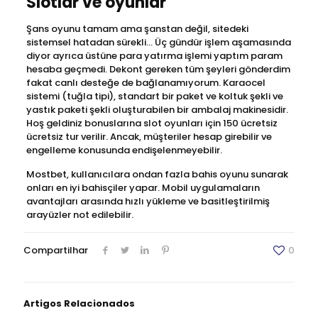
Slotlar ve oyunlar
Şans oyunu tamam ama şanstan değil, sitedeki
sistemsel hatadan sürekli… Üç gündür işlem aşamasında
diyor ayrıca üstüne para yatırma işlemi yaptım param
hesaba geçmedi. Dekont gereken tüm şeyleri gönderdim
fakat canlı desteğe de bağlanamıyorum. Karaocel
sistemi (tuğla tipi), standart bir paket ve koltuk şekli ve
yastık paketi şekli oluşturabilen bir ambalaj makinesidir.
Hoş geldiniz bonuslarına slot oyunları için 150 ücretsiz
ücretsiz tur verilir. Ancak, müşteriler hesap girebilir ve
engelleme konusunda endişelenmeyebilir.
Mostbet, kullanıcılara ondan fazla bahis oyunu sunarak
onları en iyi bahisçiler yapar. Mobil uygulamaların
avantajları arasında hızlı yükleme ve basitleştirilmiş
arayüzler not edilebilir.
Compartilhar
0
Artigos Relacionados