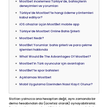
Mostbet incelemesi Türkiye’de, bahisçilerin
deneyimleri ve yorumları
Türkiye’de Mostbet’te hangi ödeme yöntemleri
kabul ediliyor?
iOS cihazlar üçün MostBet mobile app
Türkiye’de Mostbet Online Bahis Şirketi
Mostbet Nedir?
MostBet Yorumlar: bahis şirketi ve para çekme
işlemleri hakkında
What Would Be The Advantages Of Mostbet?
Mostbet’in Türk oyuncular için avantajları
MostBet’te spor bahisleri
Açıklaması Mostbet
Mobil Uygulama Üzerinden Nasıl Kayıt Olunur?
Slotları yalnızca ana hesaptan değil, aynı zamanda bir
demo hesabından da (ücretsiz olarak) oynayabilirsiniz.