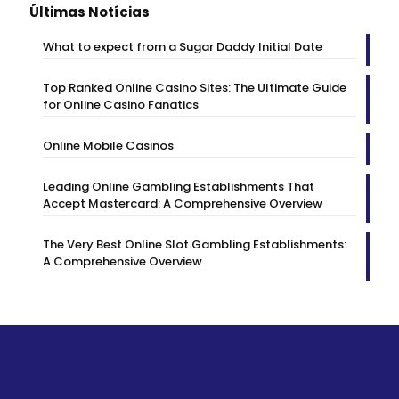
Últimas Notícias
What to expect from a Sugar Daddy Initial Date
Top Ranked Online Casino Sites: The Ultimate Guide
for Online Casino Fanatics
Online Mobile Casinos
Leading Online Gambling Establishments That
Accept Mastercard: A Comprehensive Overview
The Very Best Online Slot Gambling Establishments:
A Comprehensive Overview