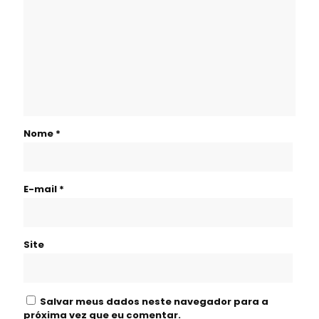
Nome
*
E-mail
*
Site
Salvar meus dados neste navegador para a
próxima vez que eu comentar.