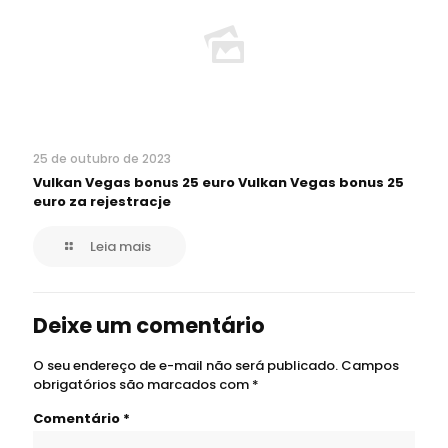
25 de outubro de 2023
Vulkan Vegas bonus 25 euro Vulkan Vegas bonus 25
euro za rejestracje
Leia mais
Deixe um comentário
O seu endereço de e-mail não será publicado.
Campos
obrigatórios são marcados com
*
Comentário
*