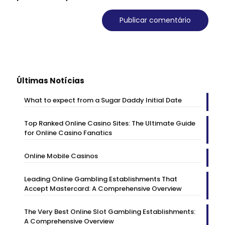
Últimas Notícias
What to expect from a Sugar Daddy Initial Date
Top Ranked Online Casino Sites: The Ultimate Guide
for Online Casino Fanatics
Online Mobile Casinos
Leading Online Gambling Establishments That
Accept Mastercard: A Comprehensive Overview
The Very Best Online Slot Gambling Establishments:
A Comprehensive Overview