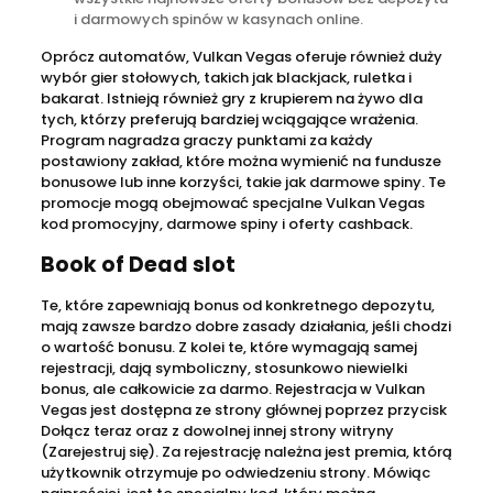
i darmowych spinów w kasynach online.
Oprócz automatów, Vulkan Vegas oferuje również duży
wybór gier stołowych, takich jak blackjack, ruletka i
bakarat. Istnieją również gry z krupierem na żywo dla
tych, którzy preferują bardziej wciągające wrażenia.
Program nagradza graczy punktami za każdy
postawiony zakład, które można wymienić na fundusze
bonusowe lub inne korzyści, takie jak darmowe spiny. Te
promocje mogą obejmować specjalne Vulkan Vegas
kod promocyjny, darmowe spiny i oferty cashback.
Book of Dead slot
Te, które zapewniają bonus od konkretnego depozytu,
mają zawsze bardzo dobre zasady działania, jeśli chodzi
o wartość bonusu. Z kolei te, które wymagają samej
rejestracji, dają symboliczny, stosunkowo niewielki
bonus, ale całkowicie za darmo. Rejestracja w Vulkan
Vegas jest dostępna ze strony głównej poprzez przycisk
Dołącz teraz oraz z dowolnej innej strony witryny
(Zarejestruj się). Za rejestrację należna jest premia, którą
użytkownik otrzymuje po odwiedzeniu strony. Mówiąc