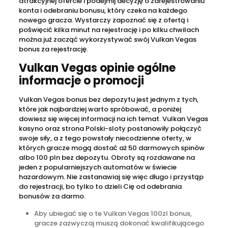
atrakcyjnej ofercie i podejmij decyzję o zarejestrowaniu
konta i odebraniu bonusu, który czeka na każdego
nowego gracza. Wystarczy zapoznać się z ofertą i
poświęcić kilka minut na rejestrację i po kilku chwilach
można już zacząć wykorzystywać swój Vulkan Vegas
bonus za rejestrację.
Vulkan Vegas opinie ogólne
informacje o promocji
Vulkan Vegas bonus bez depozytu jest jednym z tych,
które jak najbardziej warto spróbować, a poniżej
dowiesz się więcej informacji na ich temat. Vulkan Vegas
kasyno oraz strona Polski-sloty postanowiły połączyć
swoje siły, a z tego powstały niecodzienne oferty, w
których gracze mogą dostać aż 50 darmowych spinów
albo 100 pln bez depozytu. Obroty są rozdawane na
jeden z popularniejszych automatów w świecie
hazardowym. Nie zastanawiaj się więc długo i przystąp
do rejestracji, bo tylko to dzieli Cię od odebrania
bonusów za darmo.
Aby ubiegać się o te Vulkan Vegas 100zl bonus,
gracze zazwyczaj muszą dokonać kwalifikującego