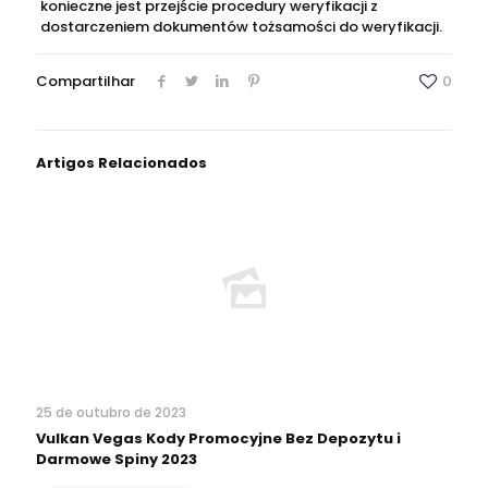
konieczne jest przejście procedury weryfikacji z
dostarczeniem dokumentów tożsamości do weryfikacji.
Compartilhar
0
Artigos Relacionados
25 de outubro de 2023
Vulkan Vegas Kody Promocyjne Bez Depozytu i
Darmowe Spiny 2023