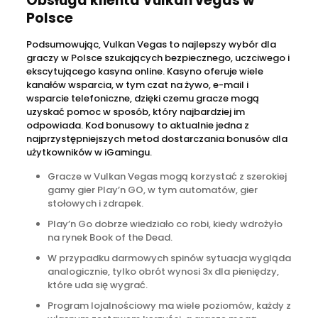
Obsługa klienta Vulkan vegas w
Polsce
Podsumowując, Vulkan Vegas to najlepszy wybór dla
graczy w Polsce szukających bezpiecznego, uczciwego i
ekscytującego kasyna online. Kasyno oferuje wiele
kanałów wsparcia, w tym czat na żywo, e-mail i
wsparcie telefoniczne, dzięki czemu gracze mogą
uzyskać pomoc w sposób, który najbardziej im
odpowiada. Kod bonusowy to aktualnie jedna z
najprzystępniejszych metod dostarczania bonusów dla
użytkowników w iGamingu.
Gracze w Vulkan Vegas mogą korzystać z szerokiej
gamy gier Play’n GO, w tym automatów, gier
stołowych i zdrapek.
Play’n Go dobrze wiedziało co robi, kiedy wdrożyło
na rynek Book of the Dead.
W przypadku darmowych spinów sytuacja wygląda
analogicznie, tylko obrót wynosi 3x dla pieniędzy,
które uda się wygrać.
Program lojalnościowy ma wiele poziomów, każdy z