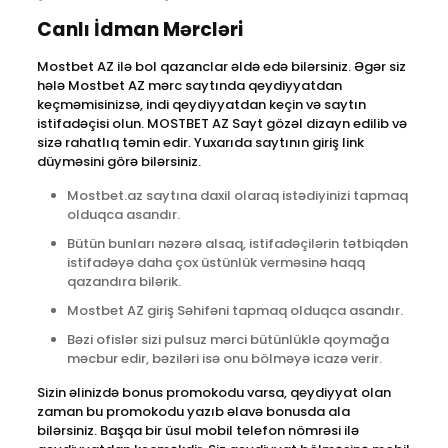
Canlı İdman Mərcləri
Mostbet AZ ilə bol qazanclar əldə edə bilərsiniz. Əgər siz
hələ Mostbet AZ mərc saytında qeydiyyatdan
keçməmisinizsə, indi qeydiyyatdan keçin və saytın
istifadəçisi olun. MOSTBET AZ Sayt gözəl dizayn edilib və
sizə rahatlıq təmin edir. Yuxarıda saytının giriş link
düyməsini görə bilərsiniz.
Mostbet.az saytına daxil olaraq istədiyinizi tapmaq
olduqca asandır.
Bütün bunları nəzərə alsaq, istifadəçilərin tətbiqdən
istifadəyə daha çox üstünlük verməsinə haqq
qazandıra bilərik.
Mostbet AZ giriş Səhifəni tapmaq olduqca asandır.
Bəzi ofislər sizi pulsuz mərci bütünlüklə qoymağa
məcbur edir, bəziləri isə onu bölməyə icazə verir.
Sizin əlinizdə bonus promokodu varsa, qeydiyyat olan
zaman bu promokodu yazıb əlavə bonusda ala
bilərsiniz. Başqa bir üsul mobil telefon nömrəsi ilə