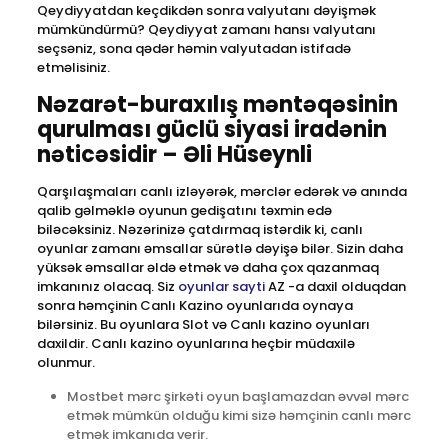
Qeydiyyatdan keçdikdən sonra valyutanı dəyişmək
mümkündürmü? Qeydiyyat zamanı hansı valyutanı
seçsəniz, sona qədər həmin valyutadan istifadə
etməlisiniz.
Nəzarət-buraxılış məntəqəsinin
qurulması güclü siyasi iradənin
nəticəsidir – Əli Hüseynli
Qarşılaşmaları canlı izləyərək, mərclər edərək və anında
qalib gəlməklə oyunun gedişatını təxmin edə
biləcəksiniz. Nəzərinizə çatdırmaq istərdik ki, canlı
oyunlar zamanı əmsallar sürətlə dəyişə bilər. Sizin daha
yüksək əmsallar əldə etmək və daha çox qazanmaq
imkanınız olacaq. Siz
oyunlar sayti
AZ -a daxil olduqdan
sonra həmçinin Canlı Kazino oyunlarıda oynaya
bilərsiniz. Bu oyunlara Slot və Canlı kazino oyunları
daxildir. Canlı kazino oyunlarına heçbir müdaxilə
olunmur.
Mostbet mərc şirkəti oyun başlamazdan əvvəl mərc
etmək mümkün olduğu kimi sizə həmçinin canlı mərc
etmək imkanıda verir.