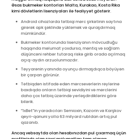
Əsas bukmeker kontorları Malta, Kurakao, Kosta Rika
kimi dövlətlərin lisenziyaları ilə fəaliyyət göstərir.
Android cihazlarda tətbiqi mərc şirkətinin saytına
girərək apk şəklində yükləmək və quraşdırmaq
mümkündür.
Bukmeker kontorunda lisenziyanın mövcudluğu
haqqında məlumat yoxdursa, məntiq və sağlam
düşüncəni rəhbər tutaraq riskə girib orada açılmaq
açıq-aydın arzuolunmazdır.
Təyyarənin yanında oyunçu dırmaşdıqca böyüyən
bir çarpan görünür.
Tətbiqdən istifadə edən mərcsevərlərin rəylərinə
baxdıqda onların tətbiqi sevidiyini və mərclərini
daha çox tətbiq üzərində yerləşdirdiklərini görə
bilərik.
“1xBet”in yaradıcıları Semioxin, Kazorin və Karşkov
qeyri-qanuni yolla 63 milyard rubldan artıq pul
qazanıb.
Ancaq vebsaytda olan hesabınızdan pul çıxarmaq üçün
profilinizdə olan şəxsi məlumatları tam olaraq