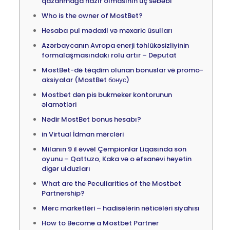
qazanmağa hazır olmasının üç səbəbi
Who is the owner of MostBet?
Hesaba pul mədaxil və məxaric üsulları
Azərbaycanın Avropa enerji təhlükəsizliyinin
formalaşmasındakı rolu artır – Deputat
MostBet-də təqdim olunan bonuslar və promo-
aksiyalar (MostBet бонус)
Mostbet dən pis bukmeker kontorunun
əlamətləri
Nədir MostBet bonus hesabı?
in Virtual İdman mərcləri
Milanın 9 il əvvəl Çempionlar Liqasında son
oyunu – Qattuzo, Kaka və o əfsanəvi heyətin
digər ulduzları
What are the Peculiarities of the Mostbet
Partnership?
Mərc marketləri – hadisələrin nəticələri siyahısı
How to Become a Mostbet Partner