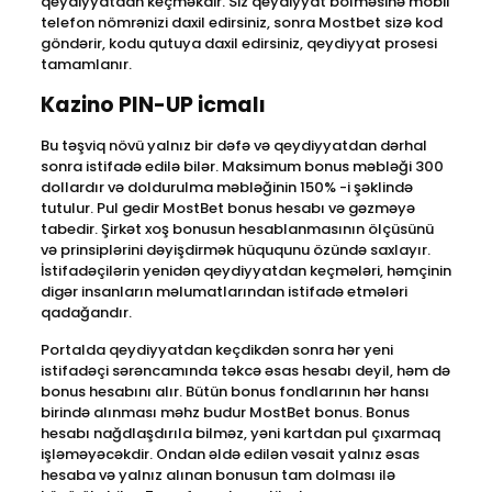
qeydiyyatdan keçməkdir. Siz qeydiyyat bölməsinə mobil
telefon nömrənizi daxil edirsiniz, sonra Mostbet sizə kod
göndərir, kodu qutuya daxil edirsiniz, qeydiyyat prosesi
tamamlanır.
Kazino PIN-UP icmalı
Bu təşviq növü yalnız bir dəfə və qeydiyyatdan dərhal
sonra istifadə edilə bilər. Maksimum bonus məbləği 300
dollardır və doldurulma məbləğinin 150% -i şəklində
tutulur. Pul gedir MostBet bonus hesabı və gəzməyə
tabedir. Şirkət xoş bonusun hesablanmasının ölçüsünü
və prinsiplərini dəyişdirmək hüququnu özündə saxlayır.
İstifadəçilərin yenidən qeydiyyatdan keçmələri, həmçinin
digər insanların məlumatlarından istifadə etmələri
qadağandır.
Portalda qeydiyyatdan keçdikdən sonra hər yeni
istifadəçi sərəncamında təkcə əsas hesabı deyil, həm də
bonus hesabını alır. Bütün bonus fondlarının hər hansı
birində alınması məhz budur MostBet bonus. Bonus
hesabı nağdlaşdırıla bilməz, yəni kartdan pul çıxarmaq
işləməyəcəkdir. Ondan əldə edilən vəsait yalnız əsas
hesaba və yalnız alınan bonusun tam dolması ilə