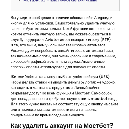
Mostbet UZ – престижное онлайн-казино
Вы увидите сообщение о наличии обновлений в Андроид и
кнопку для их установки. Самостоятельно удалить учетную
запись в бухгалтерии нельзя. Такой функции нет, но если вы
хотите отменить учетную запись, вы можете обратиться в
службу поддержки. Aviator имеет возврат к игроку (RTP)
97%, что выше, чем у большинства игровых автоматов.
Рекомендуем попробовать онлайн игровые автоматы Твист,
так называемые слоты, они очень красочные и современные,
с хорошей графикой и отличным звуком. Аналогичные
способы оплаты используются для получения оплаты.
Жители Узбекистана могут выбрать узбекский сум (UZS),
чтобы делать ставки и выводить деньги было так же удобно,
как ходить в магазин за продуктами. Личный кабинет
открывает доступ ко всем функциям Мостбет. Само собой,
для попадания в него требуется осуществить mostbet вход.
Для этого нужно нажать на соответствующую кнопку на сайте
или в приложении, а затем ввести логин и пароль,
придуманные во время создания аккаунта.
Как удалить аккаунт на Мостбет?