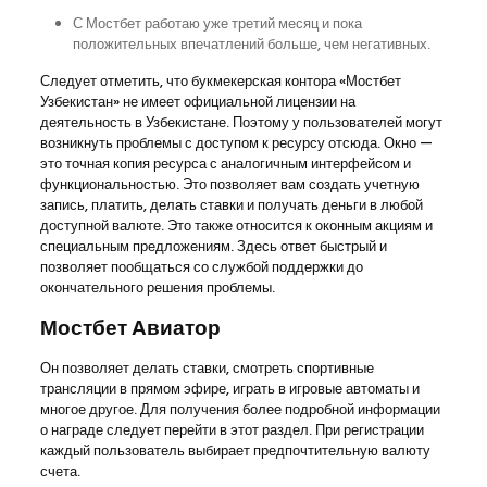
С Мостбет работаю уже третий месяц и пока
положительных впечатлений больше, чем негативных.
Следует отметить, что букмекерская контора «Мостбет
Узбекистан» не имеет официальной лицензии на
деятельность в Узбекистане. Поэтому у пользователей могут
возникнуть проблемы с доступом к ресурсу отсюда. Окно —
это точная копия ресурса с аналогичным интерфейсом и
функциональностью. Это позволяет вам создать учетную
запись, платить, делать ставки и получать деньги в любой
доступной валюте. Это также относится к оконным акциям и
специальным предложениям. Здесь ответ быстрый и
позволяет пообщаться со службой поддержки до
окончательного решения проблемы.
Мостбет Авиатор
Он позволяет делать ставки, смотреть спортивные
трансляции в прямом эфире, играть в игровые автоматы и
многое другое. Для получения более подробной информации
о награде следует перейти в этот раздел. При регистрации
каждый пользователь выбирает предпочтительную валюту
счета.