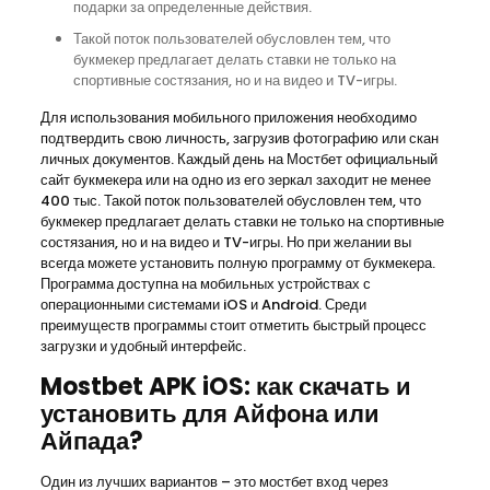
подарки за определенные действия.
Такой поток пользователей обусловлен тем, что
букмекер предлагает делать ставки не только на
спортивные состязания, но и на видео и TV-игры.
Для использования мобильного приложения необходимо
подтвердить свою личность, загрузив фотографию или скан
личных документов. Каждый день на Мостбет официальный
сайт букмекера или на одно из его зеркал заходит не менее
400 тыс. Такой поток пользователей обусловлен тем, что
букмекер предлагает делать ставки не только на спортивные
состязания, но и на видео и TV-игры. Но при желании вы
всегда можете установить полную программу от букмекера.
Программа доступна на мобильных устройствах с
операционными системами iOS и Android. Среди
преимуществ программы стоит отметить быстрый процесс
загрузки и удобный интерфейс.
Mostbet APK iOS: как скачать и
установить для Айфона или
Айпада?
Один из лучших вариантов – это мостбет вход через