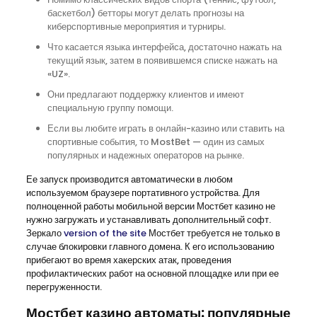
баскетбол) бетторы могут делать прогнозы на
киберспортивные мероприятия и турниры.
Что касается языка интерфейса, достаточно нажать на
текущий язык, затем в появившемся списке нажать на
«UZ».
Они предлагают поддержку клиентов и имеют
специальную группу помощи.
Если вы любите играть в онлайн-казино или ставить на
спортивные события, то MostBet — один из самых
популярных и надежных операторов на рынке.
Ее запуск производится автоматически в любом
используемом браузере портативного устройства. Для
полноценной работы мобильной версии Мостбет казино не
нужно загружать и устанавливать дополнительный софт.
Зеркало
version of the site
Мостбет требуется не только в
случае блокировки главного домена. К его использованию
прибегают во время хакерских атак, проведения
профилактических работ на основной площадке или при ее
перегруженности.
Мостбет казино автоматы: популярные