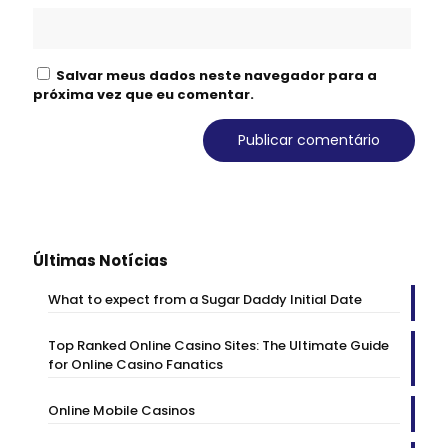
Salvar meus dados neste navegador para a
próxima vez que eu comentar.
Últimas Notícias
What to expect from a Sugar Daddy Initial Date
Top Ranked Online Casino Sites: The Ultimate Guide
for Online Casino Fanatics
Online Mobile Casinos