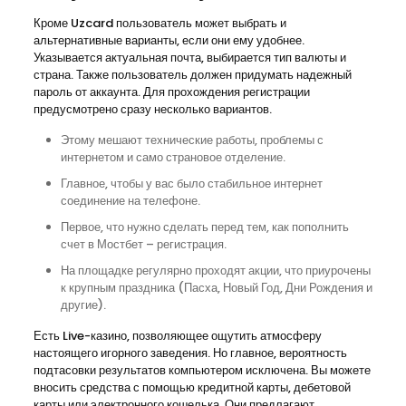
Кроме Uzcard пользователь может выбрать и
альтернативные варианты, если они ему удобнее.
Указывается актуальная почта, выбирается тип валюты и
страна. Также пользователь должен придумать надежный
пароль от аккаунта. Для прохождения регистрации
предусмотрено сразу несколько вариантов.
Этому мешают технические работы, проблемы с
интернетом и само страновое отделение.
Главное, чтобы у вас было стабильное интернет
соединение на телефоне.
Первое, что нужно сделать перед тем, как пополнить
счет в Мостбет – регистрация.
На площадке регулярно проходят акции, что приурочены
к крупным праздника (Пасха, Новый Год, Дни Рождения и
другие).
Есть Live-казино, позволяющее ощутить атмосферу
настоящего игорного заведения. Но главное, вероятность
подтасовки результатов компьютером исключена. Вы можете
вносить средства с помощью кредитной карты, дебетовой
карты или электронного кошелька. Они предлагают