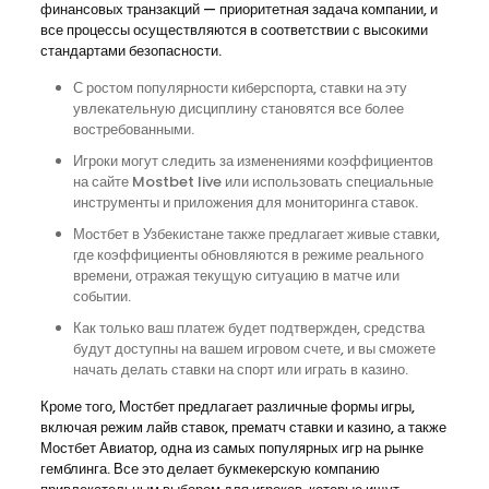
финансовых транзакций — приоритетная задача компании, и
все процессы осуществляются в соответствии с высокими
стандартами безопасности.
С ростом популярности киберспорта, ставки на эту
увлекательную дисциплину становятся все более
востребованными.
Игроки могут следить за изменениями коэффициентов
на сайте Mostbet live или использовать специальные
инструменты и приложения для мониторинга ставок.
Мостбет в Узбекистане также предлагает живые ставки,
где коэффициенты обновляются в режиме реального
времени, отражая текущую ситуацию в матче или
событии.
Как только ваш платеж будет подтвержден, средства
будут доступны на вашем игровом счете, и вы сможете
начать делать ставки на спорт или играть в казино.
Кроме того, Мостбет предлагает различные формы игры,
включая режим лайв ставок, прематч ставки и казино, а также
Мостбет Авиатор, одна из самых популярных игр на рынке
гемблинга. Все это делает букмекерскую компанию