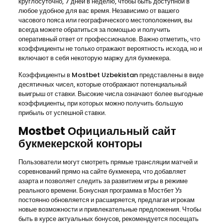
круглосуточно, 7 дней в неделю, чтобы быть доступной в
любое удобное для вас время. Независимо от вашего
часового пояса или географического местоположения, вы
всегда можете обратиться за помощью и получить
оперативный ответ от профессионалов. Важно отметить, что
коэффициенты не только отражают вероятность исхода, но и
включают в себя некоторую маржу для букмекера.
Коэффициенты в Mostbet Uzbekistan представлены в виде
десятичных чисел, которые отображают потенциальный
выигрыш от ставки. Высокие числа означают более выгодные
коэффициенты, при которых можно получить большую
прибыль от успешной ставки.
Mostbet Официальный сайт
букмекерской конторы
Пользователи могут смотреть прямые трансляции матчей и
соревнований прямо на сайте букмекера, что добавляет
азарта и позволяет следить за развитием игры в режиме
реального времени. Бонусная программа в Мостбет Уз
постоянно обновляется и расширяется, предлагая игрокам
новые возможности и привлекательные предложения. Чтобы
быть в курсе актуальных бонусов, рекомендуется посещать