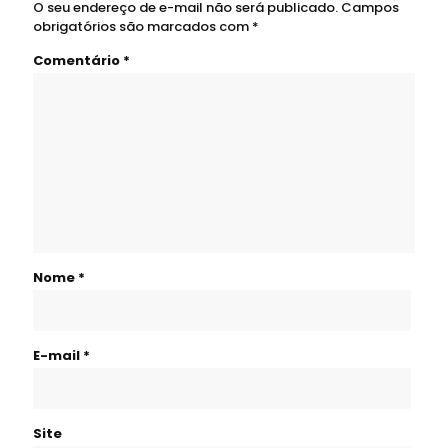
O seu endereço de e-mail não será publicado.
Campos
obrigatórios são marcados com
*
Comentário
*
Nome
*
E-mail
*
Site