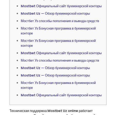
Mostbet Официальный сайт букмекерской конторы
Mostbet Uz — Обзор букмекерской конторы
Мостбет Уз способы пополнения и вывода средств
Мостбет Уз Бонусная программа в букмекерской
конторе
Мостбет Уз Бонусная программа в букмекерской
конторе
Mostbet Официальный сайт букмекерской конторы
Мостбет Уз способы пополнения и вывода средств
Mostbet Uz — Обзор букмекерской конторы
Mostbet Uz — Обзор букмекерской конторы
Мостбет Уз Бонусная программа в букмекерской
конторе
Mostbet Официальный сайт букмекерской конторы
Техническая поддержка Mostbet Uz online работает