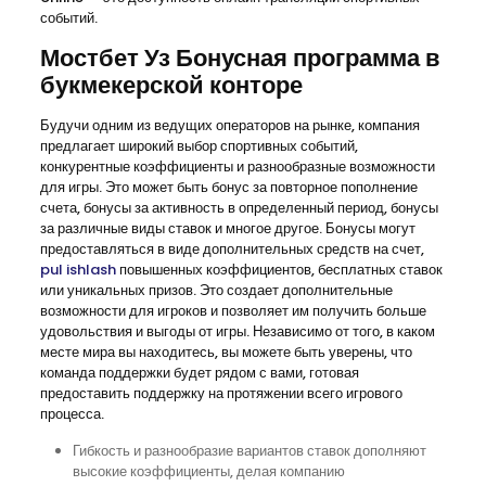
событий.
Мостбет Уз Бонусная программа в
букмекерской конторе
Будучи одним из ведущих операторов на рынке, компания
предлагает широкий выбор спортивных событий,
конкурентные коэффициенты и разнообразные возможности
для игры. Это может быть бонус за повторное пополнение
счета, бонусы за активность в определенный период, бонусы
за различные виды ставок и многое другое. Бонусы могут
предоставляться в виде дополнительных средств на счет,
pul ishlash
повышенных коэффициентов, бесплатных ставок
или уникальных призов. Это создает дополнительные
возможности для игроков и позволяет им получить больше
удовольствия и выгоды от игры. Независимо от того, в каком
месте мира вы находитесь, вы можете быть уверены, что
команда поддержки будет рядом с вами, готовая
предоставить поддержку на протяжении всего игрового
процесса.
Гибкость и разнообразие вариантов ставок дополняют
высокие коэффициенты, делая компанию