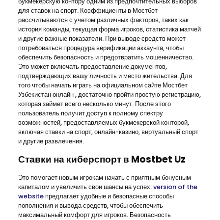
букмекерскую контору одним из предпочтительных выборов
для ставок на спорт. Коэффициенты в Мостбет
рассчитываются с учетом различных факторов, таких как
история команды, текущая форма игроков, статистика матчей
и другие важные показатели. При выводе средств может
потребоваться процедура верификации аккаунта, чтобы
обеспечить безопасность и предотвратить мошенничество.
Это может включать предоставление документов,
подтверждающих вашу личность и место жительства. Для
того чтобы начать играть на официальном сайте Мостбет
Узбекистан онлайн , достаточно пройти простую регистрацию,
которая займет всего несколько минут. После этого
пользователь получит доступ к полному спектру
возможностей, предоставляемых букмекерской конторой,
включая ставки на спорт, онлайн-казино, виртуальный спорт
и другие развлечения.
Ставки на киберспорт в Mostbet Uz
Это помогает новым игрокам начать с приятным бонусным
капиталом и увеличить свои шансы на успех.
version of the
website
предлагает удобные и безопасные способы
пополнения и вывода средств, чтобы обеспечить
максимальный комфорт для игроков. Безопасность