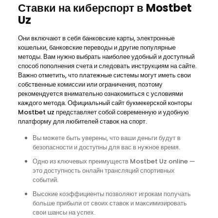
Ставки на киберспорт в Mostbet
Uz
Они включают в себя банковские карты, электронные
кошельки, банковские переводы и другие популярные
методы. Вам нужно выбрать наиболее удобный и доступный
способ пополнения счета и следовать инструкциям на сайте.
Важно отметить, что платежные системы могут иметь свои
собственные комиссии или ограничения, поэтому
рекомендуется внимательно ознакомиться с условиями
каждого метода. Официальный сайт букмекерской конторы
Mostbet uz представляет собой современную и удобную
платформу для любителей ставок на спорт.
Вы можете быть уверены, что ваши деньги будут в
безопасности и доступны для вас в нужное время.
Одно из ключевых преимуществ Mostbet Uz online —
это доступность онлайн трансляций спортивных
событий.
Высокие коэффициенты позволяют игрокам получать
больше прибыли от своих ставок и максимизировать
свои шансы на успех.