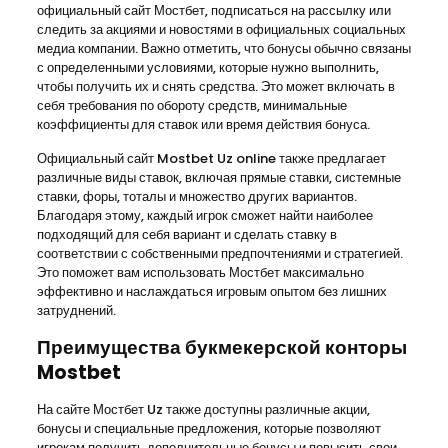
официальный сайт Мостбет, подписаться на рассылку или
следить за акциями и новостями в официальных социальных
медиа компании. Важно отметить, что бонусы обычно связаны
с определенными условиями, которые нужно выполнить,
чтобы получить их и снять средства. Это может включать в
себя требования по обороту средств, минимальные
коэффициенты для ставок или время действия бонуса.
Официальный сайт Mostbet Uz online также предлагает
различные виды ставок, включая прямые ставки, системные
ставки, форы, тоталы и множество других вариантов.
Благодаря этому, каждый игрок сможет найти наиболее
подходящий для себя вариант и сделать ставку в
соответствии с собственными предпочтениями и стратегией.
Это поможет вам использовать Мостбет максимально
эффективно и наслаждаться игровым опытом без лишних
затруднений.
Преимущества букмекерской конторы
Mostbet
На сайте Мостбет Uz также доступны различные акции,
бонусы и специальные предложения, которые позволяют
игрокам получить дополнительные бонусы и повысить свои