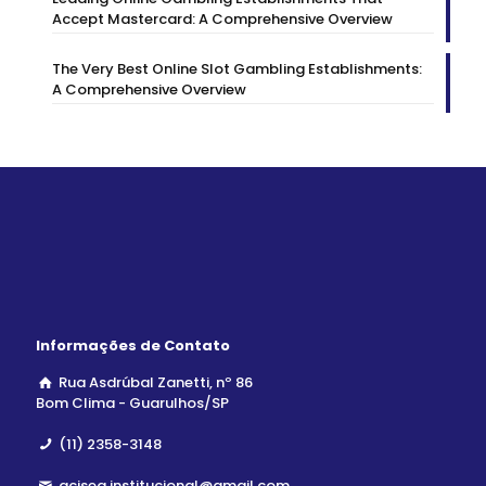
Accept Mastercard: A Comprehensive Overview
The Very Best Online Slot Gambling Establishments:
A Comprehensive Overview
Informações de Contato
Rua Asdrúbal Zanetti, nº 86
Bom Clima - Guarulhos/SP
(11) 2358-3148
aciseg.institucional@gmail.com