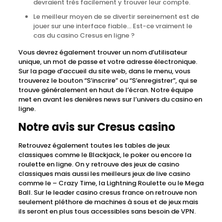
devraient très facilement y trouver leur compte.
Le meilleur moyen de se divertir sereinement est de
jouer sur une interface fiable… Est-ce vraiment le
cas du casino Cresus en ligne ?
Vous devrez également trouver un nom d’utilisateur
unique, un mot de passe et votre adresse électronique.
Sur la page d’accueil du site web, dans le menu, vous
trouverez le bouton “S’inscrire” ou “S’enregistrer”, qui se
trouve généralement en haut de l’écran. Notre équipe
met en avant les denières news sur l’univers du casino en
ligne.
Notre avis sur Cresus casino
Retrouvez également toutes les tables de jeux
classiques comme le Blackjack, le poker ou encore la
roulette en ligne. On y retrouve des jeux de casino
classiques mais aussi les meilleurs jeux de live casino
comme le – Crazy Time, la Lightning Roulette ou le Mega
Ball. Sur le leader casino cresus france on retrouve non
seulement pléthore de machines à sous et de jeux mais
ils seront en plus tous accessibles sans besoin de VPN.