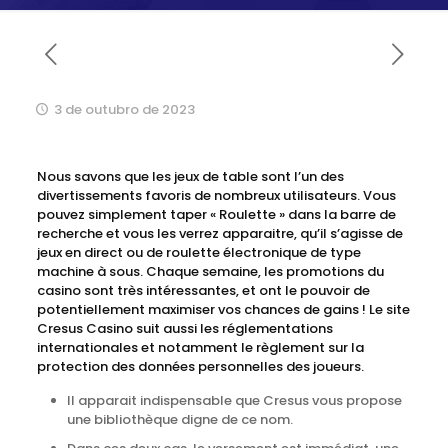
3 de outubro de 2023
Nous savons que les jeux de table sont l’un des
divertissements favoris de nombreux utilisateurs. Vous
pouvez simplement taper « Roulette » dans la barre de
recherche et vous les verrez apparaitre, qu’il s’agisse de
jeux en direct ou de roulette électronique de type
machine à sous. Chaque semaine, les promotions du
casino sont très intéressantes, et ont le pouvoir de
potentiellement maximiser vos chances de gains ! Le site
Cresus Casino suit aussi les réglementations
internationales et notamment le règlement sur la
protection des données personnelles des joueurs.
Il apparait indispensable que Cresus vous propose
une bibliothèque digne de ce nom.