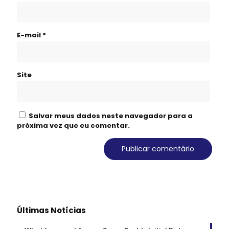
E-mail
*
Site
Salvar meus dados neste navegador para a
próxima vez que eu comentar.
Últimas Notícias