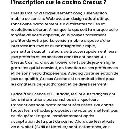
l’inscription sur le casino Cresus ?
Cresus Casino a soigneusement conçu une version
mobile de son site Web avec un design adaptatif qui
fonctionne parfaitement sur différentes tailles et
résolutions d’écran. Ainsi, quelle que soit la marque ou le
modèle de votre appareil, vous pouvez facilement
profiter de votre jeu. La version mobile dispose d’une
interface intuitive et d’une navigation simple,
permettant aux utilisateurs de trouver rapidement leurs
jeux préférés et les sections dont ils ont besoin. Au
Cresus Casino, chacun trouvera le type de jeux en ligne
gratuites qui lui convient, en fonction de ses préférences
et de son niveau d’expérience. Avec sa vaste sélection de
jeux de qualité, Cresus Casino est un endroit idéal pour
les amateurs de jeux d’argent et de divertissement.
Grâce à sa licence au Curacao, les joueurs français ont
leurs informations personnelles ainsi que leurs
transactions sont parfaitement sécurisées. Par contre,
toutes les méthodes proposées ne vous permettent pas
de récupérer l’argent immédiatement après
acceptation de la part du casino. Alors que les retraits
via e-wallet (Skrill et Neteller) sont instantanés, voir